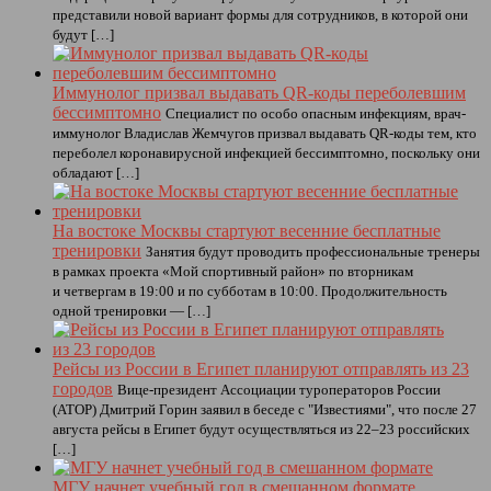
представили новой вариант формы для сотрудников, в которой они
будут […]
Иммунолог призвал выдавать QR-коды переболевшим
бессимптомно
Специалист по особо опасным инфекциям, врач-
иммунолог Владислав Жемчугов призвал выдавать QR-коды тем, кто
переболел коронавирусной инфекцией бессимптомно, поскольку они
обладают […]
На востоке Москвы стартуют весенние бесплатные
тренировки
Занятия будут проводить профессиональные тренеры
в рамках проекта «Мой спортивный район» по вторникам
и четвергам в 19:00 и по субботам в 10:00. Продолжительность
одной тренировки — […]
Рейсы из России в Египет планируют отправлять из 23
городов
Вице-президент Ассоциации туроператоров России
(АТОР) Дмитрий Горин заявил в беседе с "Известиями", что после 27
августа рейсы в Египет будут осуществляться из 22–23 российских
[…]
МГУ начнет учебный год в смешанном формате