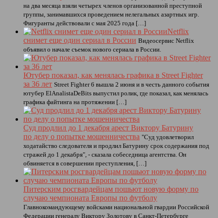
на два месяца взяли четырех членов организованной преступной
группы, занимавшихся проведением нелегальных азартных игр.
Фигуранты действовали с мая 2025 года […]
Netflix
снимет еще один сериал в России
Видеосервис Netflix
объявил о начале съемок нового сериала в России.
Ютубер показал, как менялась графика в Street Fighter
за 36 лет
Street Fighter 6 вышла 2 июня и в честь данного события
ютубер ElAnalistaDeBits выпустил ролик, где показал, как менялась
графика файтинга на протяжении […]
Суд продлил до 1 декабря арест Виктору Батурину
по делу о попытке мошенничества
"Суд удовлетворил
ходатайство следователя и продлил Батурину срок содержания под
стражей до 1 декабря", - сказала собеседница агентства. Он
обвиняется в совершении преступления, […]
Питерским росгвардейцам пошьют новую форму по
случаю чемпионата Европы по футболу
Главнокомандующему войсками национальной гвардии Российской
Федерации генералу Виктору Золотову в Санкт-Петербурге