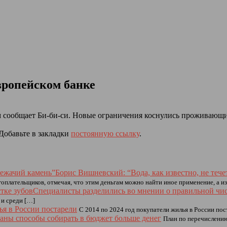
вропейском банке
ом сообщает Би-би-си. Новые ограничения коснулись проживающ
 Добавьте в закладки
постоянную ссылку
.
Борис Вишневский: “Вода, как известно, не тече
гоплательщиков, отмечая, что этим деньгам можно найти иное применение, а и
Специалисты разделились во мнении о правильной чис
 и среди […]
я в России постарели
С 2014 по 2024 год покупатели жилья в России пос
аны способы собирать в бюджет больше денег
План по перечислени