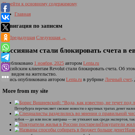
Перейти к основному содержимому
Главная
Навигация по записям
←
Предыдущая
Следующая
→
Россиянам стали блокировать счета в е
Опубликовано
1 ноября, 2025
автором
Lenta.ru
Российским клиентам Revolut стали блокировать счета. Об эт
или видом на жительство.
Запись опубликована автором
Lenta.ru
в рубрике
Личный счет
.
More from my site
Петербурга перечисляет свежие новости о крупных тратах денег нало
зубов — до или после завтрака — не утихают как среди экспертов, так
Покупатели жиль
Назв