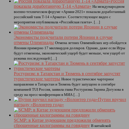
Россия
показала доработанную Т-14 «Армата»
На международном
военно-техническом форуме «Армия-2021» показали доработанный
российский танк Т-14 «Армата». Соответствующее видео с
мероприятия опубликовала «Российская газета». […]
Экономисты подсчитали потери Японии в случае
отмены Олимпиады
Отмена летних Олимпийских игр обойдется
Японии примерно 17 миллиардов долларов. Однако, даже если Игры
будут отменены, экономический ущерб будет меньше, чем ущерб от
режима последующей […]
Ростуризм: в Татарстан и Тюмень в сентябре запустят
туристические чартеры
Новое туристическое чартерное
направление в Татарстан и Тюмень будет запущено в сентябре
компанией TUI Россия, заявила глава Ростуризма Зарина Догузова в
среду на пресс-конференции в МИА […]
Путин вручил
награду «Волонтер года»
SCMP: в Китае худеющим предложили обменять
сброшенные килограммы на говядину
В китайской