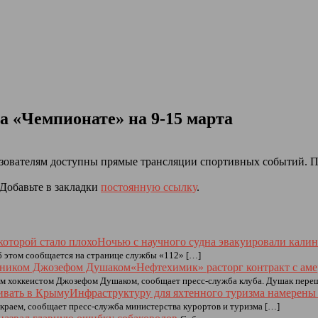
 «Чемпионате» на 9-15 марта
льзователям доступны прямые трансляции спортивных событий.
 Добавьте в закладки
постоянную ссылку
.
Ночью с научного судна эвакуировали калин
б этом сообщается на странице службы «112» […]
«Нефтехимик» расторг контракт с а
им хоккеистом Джозефом Душаком, сообщает пресс‑служба клуба. Душак пере
Инфраструктуру для яхтенного туризма намерены
 краем, сообщает пресс-служба министерства курортов и туризма […]