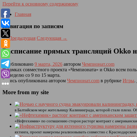
Перейти к основному содержимому
Главная
Навигация по записям
←
Предыдущая
Следующая
→
Расписание прямых трансляций Okko на
Опубликовано
9 марта, 2026
автором
Чемпионат.com
В рамках совместного проекта «Чемпионата» и Okko всем по
на неделю со 9 по 15 марта.
Запись опубликована автором
Чемпионат.com
в рубрике
Игры
.
More from my site
в Балтийском море жительницу Калининграда, которой стало плохо. О
«Нефтехимик» по соглашению сторон расторг контракт с американск
яхтинга, проект намерены реализовывать совместно с Краснодарским