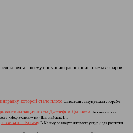
 Представляем вашему вниманию расписание прямых эфиров
инградку, которой стало плохо
Спасатели эвакуировали с корабля
мериканским защитником Джозефом Душаком
Нижнекамский
шел в «Нефтехимик» из «Шанхайских […]
 развивать в Крыму
В Крыму создадут инфраструктуру для развития