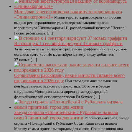
Минздрав зарегистрировал вакцину от коронавируса
«Эпиваккорона-Н»
Министерство здравоохранения России
выдало регистрационное удостоверение вакцине против
коронавируса "Эпиваккорона-Н", разработанной центром "Вектор"
Роспотребнадзора. […]
В столице к 1 сентября нарисуют 37 новых граффити
За несколько лет в столице из трех тысяч граффити на стенах домов
осталось всего 750. Но к сентябрю к этому числу добавятся
37 новых […]
Сервисмены рассказали, какие запчасти сильнее всего
подорожают в 2026 году
При этом динамика повышения
цен будет сильно зависеть от логистики. Об этом в беседе
с журналом Motor рассказала директор международной
франчайзинговой сети автосервисов Fit Service […]
Звезда сериала «Полицейский с Рублевки» назвала
самый приятный город для жизни
Российская актриса, звезда
сериала «Полицейский с Рублевки» Софья Каштанова назвала
Москву самым приятным городом для жизни. Свою позицию она