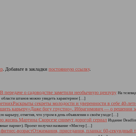
р
. Добавьте в закладки
постоянную ссылку
.
В передаче о садоводстве заметили необычную цензуру
На телеви
В области штанов можно увидеть характерное […]
Раскрыты секреты молодости и уверенности в себе 40-лет
«Даже богу грустно». Ибрагимович — о решении з
 карьеру, отметив, что утром в день объявления о своём уходе […]
о жизнь Мартина Скорсезе снимут дорогой сериал
Издание Deadli
вные парни»). Проект получил название «Мистер […]
Отжимания, приседания, планка: 60-секундный т