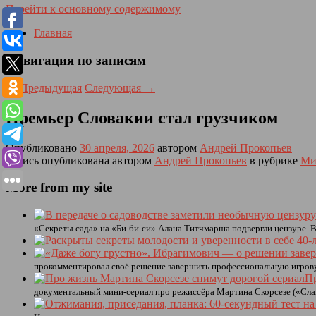
Перейти к основному содержимому
Главная
Навигация по записям
←
Предыдущая
Следующая
→
Премьер Словакии стал грузчиком
Опубликовано
30 апреля, 2026
автором
Андрей Прокопьев
Запись опубликована автором
Андрей Прокопьев
в рубрике
Ми
More from my site
«Секреты сада» на «Би-би-си» Алана Титчмарша подвергли цензуре. 
прокомментировал своё решение завершить профессиональную игровую
Пр
документальный мини-сериал про режиссёра Мартина Скорсезе («Сла