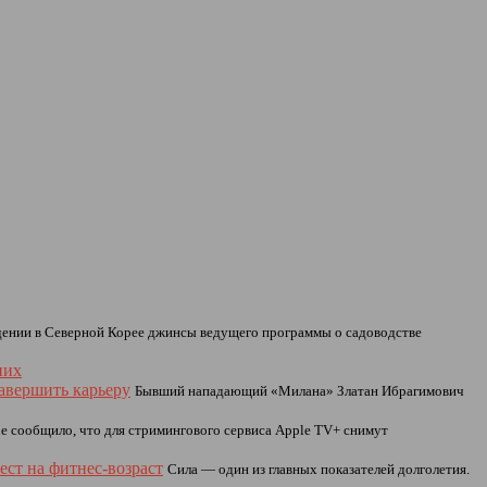
дении в Северной Корее джинсы ведущего программы о садоводстве
них
авершить карьеру
Бывший нападающий «Милана» Златан Ибрагимович
ne сообщило, что для стримингового сервиса Apple TV+ снимут
ест на фитнес-возраст
Сила — один из главных показателей долголетия.