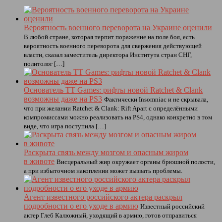
Вероятность военного переворота на Украине оценили
В любой стране, которая терпит поражение на поле боя, есть
вероятность военного переворота для свержения действующей
власти, сказал заместитель директора Института стран СНГ,
политолог […]
Основатель TT Games: рифты новой Ratchet & Clank
возможны даже на PS3
Фактически Insomniac и не скрывала,
что при желании Ratchet & Clank: Rift Apart с определёнными
компромиссами можно реализовать на PS4, однако конкретно в том
виде, что игра поступила […]
Раскрыта связь между мозгом и опасным жиром
в животе
Висцеральный жир окружает органы брюшной полости,
а при избыточном накоплении может вызвать проблемы.
Агент известного российского актера раскрыл
подробности о его уходе в армию
Известный российский
актер Глеб Калюжный, уходящий в армию, готов отправиться