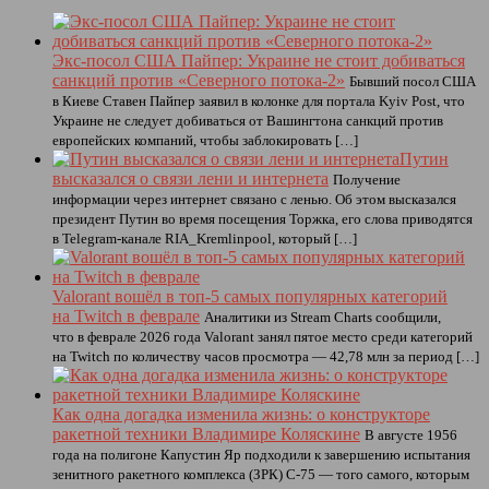
Экс-посол США Пайпер: Украине не стоит добиваться
санкций против «Северного потока-2»
Бывший посол США
в Киеве Ставен Пайпер заявил в колонке для портала Kyiv Post, что
Украине не следует добиваться от Вашингтона санкций против
европейских компаний, чтобы заблокировать […]
Путин
высказался о связи лени и интернета
Получение
информации через интернет связано с ленью. Об этом высказался
президент Путин во время посещения Торжка, его слова приводятся
в Telegram-канале RIA_Kremlinpool, который […]
Valorant вошёл в топ-5 самых популярных категорий
на Twitch в феврале
Аналитики из Stream Charts сообщили,
что в феврале 2026 года Valorant занял пятое место среди категорий
на Twitch по количеству часов просмотра — 42,78 млн за период […]
Как одна догадка изменила жизнь: о конструкторе
ракетной техники Владимире Коляскине
В августе 1956
года на полигоне Капустин Яр подходили к завершению испытания
зенитного ракетного комплекса (ЗРК) С-75 — того самого, которым