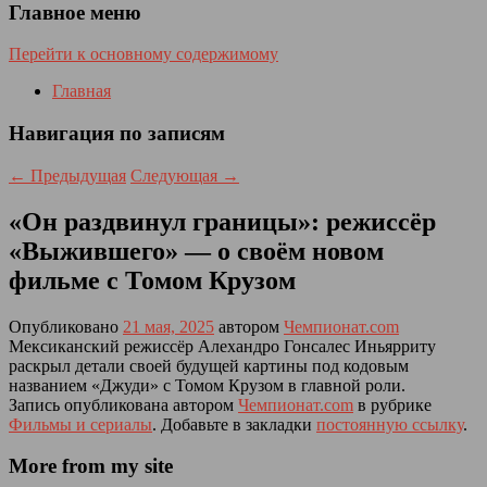
Главное меню
Перейти к основному содержимому
Главная
Навигация по записям
←
Предыдущая
Следующая
→
«Он раздвинул границы»: режиссёр
«Выжившего» — о своём новом
фильме с Томом Крузом
Опубликовано
21 мая, 2025
автором
Чемпионат.com
Мексиканский режиссёр Алехандро Гонсалес Иньярриту
раскрыл детали своей будущей картины под кодовым
названием «Джуди» с Томом Крузом в главной роли.
Запись опубликована автором
Чемпионат.com
в рубрике
Фильмы и сериалы
. Добавьте в закладки
постоянную ссылку
.
More from my site