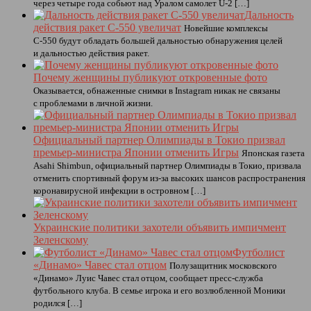
через четыре года собьют над Уралом самолет U-2 […]
Дальность
действия ракет С-550 увеличат
Новейшие комплексы
С-550 будут обладать большей дальностью обнаружения целей
и дальностью действия ракет.
Почему женщины публикуют откровенные фото
Оказывается, обнаженные снимки в Instagram никак не связаны
с проблемами в личной жизни.
Официальный партнер Олимпиады в Токио призвал
премьер-министра Японии отменить Игры
Японская газета
Asahi Shimbun, официальный партнер Олимпиады в Токио, призвала
отменить спортивный форум из-за высоких шансов распространения
коронавирусной инфекции в островном […]
Украинские политики захотели объявить импичмент
Зеленскому
Футболист
«Динамо» Чавес стал отцом
Полузащитник московского
«Динамо» Луис Чавес стал отцом, сообщает пресс‑служба
футбольного клуба. В семье игрока и его возлюбленной Моники
родился […]