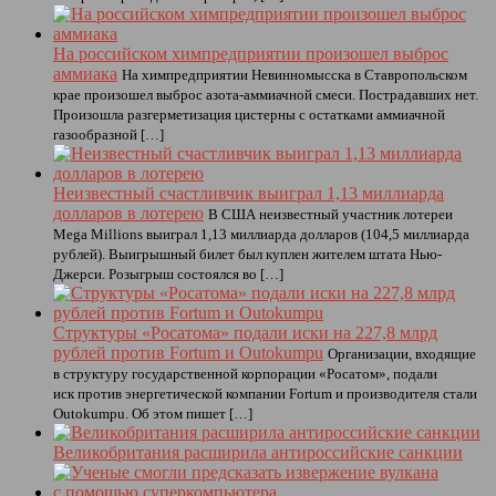
На российском химпредприятии произошел выброс
аммиака
На химпредприятии Невинномысска в Ставропольском
крае произошел выброс азота-аммиачной смеси. Пострадавших нет.
Произошла разгерметизация цистерны с остатками аммиачной
газообразной […]
Неизвестный счастливчик выиграл 1,13 миллиарда
долларов в лотерею
В США неизвестный участник лотереи
Mega Millions выиграл 1,13 миллиарда долларов (104,5 миллиарда
рублей). Выигрышный билет был куплен жителем штата Нью-
Джерси. Розыгрыш состоялся во […]
Структуры «Росатома» подали иски на 227,8 млрд
рублей против Fortum и Outokumpu
Организации, входящие
в структуру государственной корпорации «Росатом», подали
иск против энергетической компании Fortum и производителя стали
Outokumpu. Об этом пишет […]
Великобритания расширила антироссийские санкции