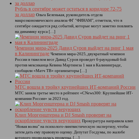
Рубль в сентябре может остаться в коридоре 72-75
за доллар
Ольга Беленькая, руководитель отдела
макроэкономического анализа ФГ "ФИНАМ", отметила, что в
сентябре ожидается ряд событий, которые могут заметно повлиять
на динамику курса […]
Чемпион мира‑2025 Давид Суров выйдет на ринг 1 мая
в Калининграде
Чемпион мира‑2025, двукратный чемпион
России в тяжелом весе Давид Суров проведет 6‑раундовый бой
против мексиканца Кевина Мартинеза 1 мая в Калининграде,
сообщили «Матч ТВ» организаторы […]
МТС вошла в тройку крупнейших ИТ-компаний России
МТС заняла третье место в рейтинге «CNews300: Крупнейшие ИТ-
компании России» за 2023 год.
Клип Моргенштерна и DJ Smash проверят на
оскорбление чувств верующих
Прокуратура направила клип
"Новая волна" на психолого-лингвистическую экспертизу, чтобы
затем дать ему правовую оценку. Депутат Госдумы, по жалобе
которого проводилась проверка, […]