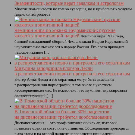
Знаменитости, которые верят гадалкам и астрологам
Многие знаменитости не только суеверны, но и прибегают к услугам
гадалок и астрологов.
Чемпион мира по хоккею Недоманский: русские
являются примитивной нацией
Чемпион мира 1972 года,
бывший нападающий сборной Чехословакии Вацлав Недоманский
неуважительно высказался о народе России. Его слова приводит
чешское издание […]
Мизулина заподозрила блогера Лесли
в распространении порно и пригрозила его соратникам
Блогер Алекс Лесли и его соратники могут быть замешаны
в распространении порнографии, в том числе с участием
несовершеннолетних. Не исключено, что мужчины тиражировали
соответствующий […]
В Тюменской области больше 30% пациентов
на диспансеризации требуется дообследование
Диспансеризация — это профилактический чек-ап, который
позволяет оценить состояние организма. Обследования проводятся
в два этапа и на второй пациент направляется при наличии