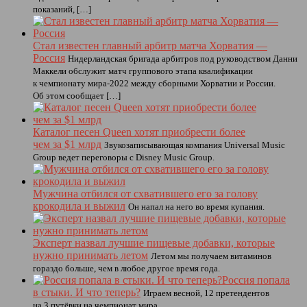
показаний, […]
Стал известен главный арбитр матча Хорватия —
Россия
Нидерландская бригада арбитров под руководством Данни
Маккели обслужит матч группового этапа квалификации
к чемпионату мира-2022 между сборными Хорватии и России.
Об этом сообщает […]
Каталог песен Queen хотят приобрести более
чем за $1 млрд
Звукозаписывающая компания Universal Music
Group ведет переговоры с Disney Music Group.
Мужчина отбился от схватившего его за голову
крокодила и выжил
Он напал на него во время купания.
Эксперт назвал лучшие пищевые добавки, которые
нужно принимать летом
Летом мы получаем витаминов
гораздо больше, чем в любое другое время года.
Россия попала
в стыки. И что теперь?
Играем весной, 12 претендентов
на 3 путёвки на чемпионат мира.