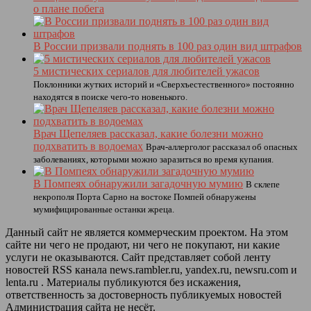
о плане побега
В России призвали поднять в 100 раз один вид штрафов
5 мистических сериалов для любителей ужасов
Поклонники жутких историй и «Сверхъестественного» постоянно
находятся в поиске чего-то новенького.
Врач Щепеляев рассказал, какие болезни можно
подхватить в водоемах
Врач-аллерголог рассказал об опасных
заболеваниях, которыми можно заразиться во время купания.
В Помпеях обнаружили загадочную мумию
В склепе
некрополя Порта Сарно на востоке Помпей обнаружены
мумифицированные останки жреца.
Данный сайт не является коммерческим проектом. На этом
сайте ни чего не продают, ни чего не покупают, ни какие
услуги не оказываются. Сайт представляет собой ленту
новостей RSS канала news.rambler.ru, yandex.ru, newsru.com и
lenta.ru . Материалы публикуются без искажения,
ответственность за достоверность публикуемых новостей
Администрация сайта не несёт.