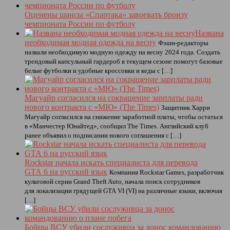
Оценены шансы «Спартака» завоевать бронзу
чемпионата России по футболу
Названа
необходимая модная одежда на весну
Фэшн-редакторы
назвали необходимую модную одежду на весну 2024 года. Создать
трендовый капсульный гардероб в текущем сезоне помогут базовые
белые футболки и удобные кроссовки и кеды с […]
Магуайр согласился на сокращение зарплаты ради
нового контракта с «МЮ» (The Times)
Защитник Харри
Магуайр согласился на снижение заработной платы, чтобы остаться
в «Манчестер Юнайтед», сообщил The Times. Английский клуб
ранее объявил о подписании нового соглашения с […]
Rockstar начала искать специалиста для перевода
GTA 6 на русский язык
Компания Rockstar Games, разработчик
культовой серии Grand Theft Auto, начала поиск сотрудников
для локализации грядущей GTA VI (VI) на различные языки, включая
[…]
Бойцы ВСУ убили сослуживца за донос командованию