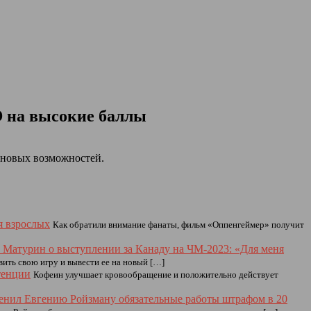
ГЭ на высокие баллы
а новых возможностей.
я взрослых
Как обратили внимание фанаты, фильм «Оппенгеймер» получит
 Матурин о выступлении за Канаду на ЧМ-2023: «Для меня
вить свою игру и вывести ее на новый […]
тенции
Кофеин улучшает кровообращение и положительно действует
енил Евгению Ройзману обязательные работы штрафом в 20