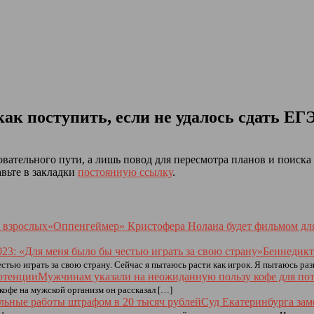
как поступить, если не удалось сдать Е
овательного пути, а лишь повод для пересмотра планов и поиск
авьте в закладки
постоянную ссылку
.
«Оппенгеймер» Кристофера Нолана будет фильмом дл
Беннедикт
стью играть за свою страну. Сейчас я пытаюсь расти как игрок. Я пытаюсь раз
Мужчинам указали на неожиданную пользу кофе для по
кофе на мужской организм он рассказал […]
Суд Екатеринбурга зам