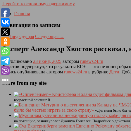
Перейти к основному содержимому
Главная
Навигация по записям
←
Предыдущая
Следующая
→
Эксперт Александр Хвостов рассказал, 
Опубликовано
23 июня, 2025
автором
runews24.ru
Хвостов подчеркнул, что результаты ЕГЭ — это не конец образ
Запись опубликована автором
runews24.ru
в рубрике
Дети
. Доб
More from my site
возрастной рейтинг R.
было бы честью играть за свою страну»
«Для меня было бы че
на потенцию, заявил уролог Джошуа Гонсалес. Подробнее о действии 