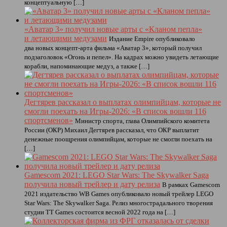
концептуальную […]
«Аватар 3» получил новые арты с «Кланом пепла»
и летающими медузами
Издание Empire опубликовало
два новых концепт-арта фильма «Аватар 3», который получил
подзаголовок «Огонь и пепел». На кадрах можно увидеть летающие
корабли, напоминающие медуз, а также […]
Дегтярев рассказал о выплатах олимпийцам, которые не
смогли поехать на Игры-2026: «В список вошли 116
спортсменов»
Министр спорта, глава Олимпийского комитета
России (ОКР) Михаил Дегтярев рассказал, что ОКР выплатит
денежные поощрения олимпийцам, которые не смогли поехать на
[…]
Gamescom 2021: LEGO Star Wars: The Skywalker Saga
получила новый трейлер и дату релиза
В рамках Gamescom
2021 издательство WB Games опубликовало новый трейлер LEGO
Star Wars: The Skywalker Saga. Релиз многострадального творения
студии TT Games состоится весной 2022 года на […]