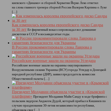
киевского «Динамо» и сборной Хорватии Йерко Леко ответил
на слова главного тренера сборной России Валерия Карпина о Луке
[…]
Как изменилась королева европейского диско Сандра
за 30 лет
Ее фирменный вокал сопровождал все домашние
дискотеки в СССР в восьмидесятые годы.
В России прокомментировали слова Лаврова о
гарантиях безопасности для Украины
Российские военные зашли на окраины Угледара
Российские военные зашли на окраины оккупированного
Вооруженными силами Украины (ВСУ) города Угледар в Донецкой
народной республике (ДНР), заявил председатель комиссии
Общественной палаты […]
Президент Молдавии объяснила участие в «Крымской
платформе»
Президент Молдавии Майя Санду в ходе брифинга с
польским лидером Анджеем Дудой, который прибыл в Кишинев по
случаю празднования 30-летия независимости республики,
объяснила свое […]