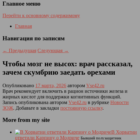
Главное меню
Перейти к основному содержимому
Главная
Навигация по записям
←
Предыдущая
Следующая
→
Чтобы мозг не высох: врач рассказал,
зачем скумбрию заедать орехами
Опубликовано
17 марта, 2026
автором
Vse42.ru
Врач рекомендует включить в рацион источники железа и
жирных кислот для поддержки когнитивных функций.
Запись опубликована автором
Vse42.ru
в рубрике
Новости
ЗОЖ
. Добавьте в закладки
постоянную ссылку
.
More from my site
В Хорватии
ответили Карпину о Модриче
Бывший полузащитник