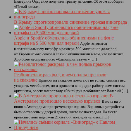
Екатерина Одаренко получила травму на сцене. Об этом сообщает
«Пятый канал».
В Крыму спрогнозировали снижение урожая винограда
Apple и Spotify обменялись обвинениями на фоне
штрафа на $ 500 млн для первой
Apple готовится
к потенциальному штрафу в размере 500 миллионов долларов
от Европейского союза в связи с обвинениями в том, что политика
App Store несправедливо «благоприятствует» […]
Реабилитолог раскрыл, в чем польза прыжков
на скакалке
Прыжки на скакалке помогают не только снизить вес,
ускорить метаболизм, но и привести в порядок работу всем систем
организма, рассказал порталу «Узнай.ру» реабилитолог Валерий […]
В
Амстердаме произошло несколько взрывов
В ночь на 5
июня в Амстердаме прогремели три взрыва. Взрывные устройства
были оставлены у дверей домов, никто не пострадал. На месте
происшествия задержан 21-летний молодой человек, […]