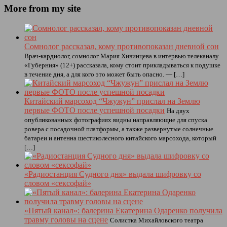
More from my site
Сомнолог рассказал, кому противопоказан дневной сон
Врач-кардиолог, сомнолог Мария Хивинцева в интервью телеканалу
«Губерния» (12+) рассказала, кому стоит прикладываться к подушке
в течение дня, а для кого это может быть опасно. — […]
Китайский марсоход “Чжужун” прислал на Землю
первые ФОТО после успешной посадки
На двух
опубликованных фотографиях видны направляющие для спуска
ровера с посадочной платформы, а также развернутые солнечные
батареи и антенна шестиколесного китайского марсохода, который
[…]
«Радиостанция Судного дня» выдала шифровку со
словом «сексофай»
«Пятый канал»: балерина Екатерина Одаренко получила
травму головы на сцене
Солистка Михайловского театра