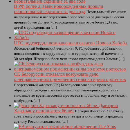
В РФ более 2,3 млн новорожденных прошли
неонатальный скрининг за два года
Неонатальный скрининг
на врожденные и наследственные заболевания за два года в России
прошли более 2,3 млн новорожденных, при этом более 1,3 тыс.
детей с врожденными […]
UFC подтвердил возвращение в октагон Нового Хабиба
Абсолютный бойцовский чемпионат (UFC) объявил о добавлении
новых поединков к карду номерного турнира, который намечен на
30 октября. Шведский боец чеченского происхождения Хамзат […]
СК Белоруссии отказался возбуждать дело
о неправомерном применении силы во время протестов
Следственный комитет (СК) Белоруссии завершил проверку
обращений граждан с заявлениями о неправомерных действиях
силовиков во время массовых протестов в прошлом году и отказался
возбуждать […]
Дмитрию
Харатьяну исполняется 66 лет
Сегодня Дмитрию Харатьяну,
советскому и российскому актеру театра и кино, певцу, народному
артисту России исполняется […]