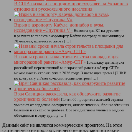
В США назвали геноцидом происходящее на Украине в
отношении русскоязычного населения
Взрыв в аэропорту Кабула, допнабор в вузы,
исследование «Спутника V»
Новости дня RT на русском —
в результате теракта в аэропорту Кабула пострадали как минимум
70 человек, количество жертв […]
Названы сроки начала строительства площадки для
многоразовой ракеты «Амур-СПГ»
Площадку для запуска
российской перспективной многоразовой ракеты «Амур-СПГ»
можно начать строить уже в 2026 году. В настоящее время ЦЭНКИ
по контракту с Ракетно-космическим центром […]
Врач Савицкая рассказала, как обнаружить развитие
хронических болезней
Почти 60 процентов жителей страны
умирают от сердечно-сосудистых, онкологических, бронхолёгочных
болезней и сахарного диабета. Все эти диагнозы учёные и медики
объединили в одну группу […]
Данный сайт не является коммерческим проектом. На этом
сайте ни чего не продают, ни чего не покупают, ни какие