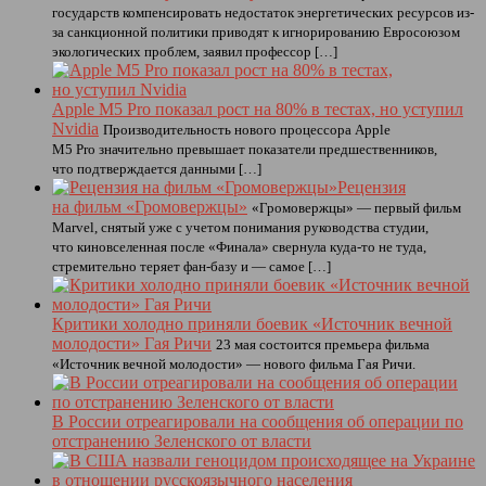
государств компенсировать недостаток энергетических ресурсов из-
за санкционной политики приводят к игнорированию Евросоюзом
экологических проблем, заявил профессор […]
Apple M5 Pro показал рост на 80% в тестах, но уступил
Nvidia
Производительность нового процессора Apple
M5 Pro значительно превышает показатели предшественников,
что подтверждается данными […]
Рецензия
на фильм «Громовержцы»
«Громовержцы» — первый фильм
Marvel, снятый уже с учетом понимания руководства студии,
что киновселенная после «Финала» свернула куда-то не туда,
стремительно теряет фан-базу и — самое […]
Критики холодно приняли боевик «Источник вечной
молодости» Гая Ричи
23 мая состоится премьера фильма
«Источник вечной молодости» — нового фильма Гая Ричи.
В России отреагировали на сообщения об операции по
отстранению Зеленского от власти