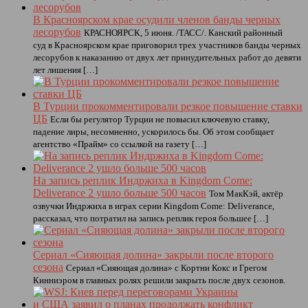
В Красноярском крае осудили членов банды черных
лесорубов
КРАСНОЯРСК, 5 июня. /ТАСС/. Канский районный
суд в Красноярском крае приговорил трех участников банды черных
лесорубов к наказанию от двух лет принудительных работ до девяти
лет лишения […]
В Турции прокомментировали резкое повышение ставки
ЦБ
Если бы регулятор Турции не повысил ключевую ставку,
падение лиры, несомненно, ускорилось бы. Об этом сообщает
агентство «Прайм» со ссылкой на газету […]
На запись реплик Индржиха в Kingdom Come:
Deliverance 2 ушло больше 500 часов
Том МакКэй, актёр
озвучки Индржиха в играх серии Kingdom Come: Deliverance,
рассказал, что потратил на запись реплик героя большее […]
Сериал «Сияющая долина» закрыли после второго
сезона
Сериал «Сияющая долина» с Кортни Кокс и Грегом
Кинниэром в главных ролях решили закрыть после двух сезонов.