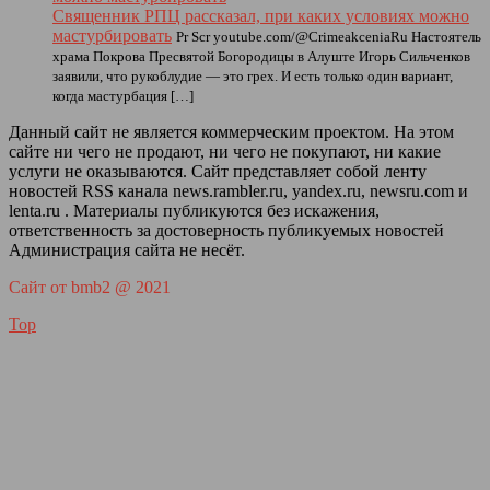
Священник РПЦ рассказал, при каких условиях можно
мастурбировать
Pr Scr youtube.com/@CrimeakceniaRu Настоятель
храма Покрова Пресвятой Богородицы в Алуште Игорь Сильченков
заявили, что рукоблудие — это грех. И есть только один вариант,
когда мастурбация […]
Данный сайт не является коммерческим проектом. На этом
сайте ни чего не продают, ни чего не покупают, ни какие
услуги не оказываются. Сайт представляет собой ленту
новостей RSS канала news.rambler.ru, yandex.ru, newsru.com и
lenta.ru . Материалы публикуются без искажения,
ответственность за достоверность публикуемых новостей
Администрация сайта не несёт.
Сайт от bmb2 @ 2021
Top