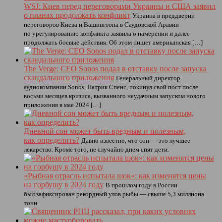
WSJ: Киев перед переговорами Украины и США заявил
о планах продолжать конфликт
Украина в преддверии
переговоров Киева и Вашингтона в Саудовской Аравии
по урегулированию конфликта заявила о намерении и далее
продолжать боевые действия. Об этом пишет американская […]
The Verge: CEO Sonos подал в отставку после запуска
скандального приложения
Генеральный директор
аудиокомпании Sonos, Патрик Спенс, покинул свой пост после
восьми месяцев кризиса, вызванного неудачным запуском нового
приложения в мае 2024 […]
Дневной сон может быть вредным и полезным,
как определить?
Давно известно, что сон — это лучшее
лекарство. Кроме того, не случайно днем спят дети.
«Рыбная отрасль испытала шок»: как изменятся цены
на горбушу в 2024 году
В прошлом году в России
был зафиксирован рекордный улов рыбы — свыше 5,3 миллиона
тонн.